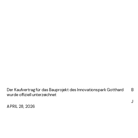
d
Der Kaufvertrag für das Bauprojekt des Innovationspark Gotthard
Bus
wurde offiziell unterzeichnet
JUN
APRIL 28, 2026